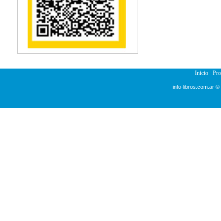
Reumatología
Salud Pública
Sección Medicina
Semiología
Terapia Ocupacional
Urología
Veterinaria
Inicio
Pr
info-libros.com.ar ©