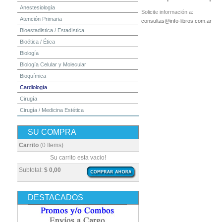
Anestesiología
Solicite información a:
Atención Primaria
consultas@info-libros.com.ar
Bioestadistica / Estadística
Bioética / Ética
Biología
Biología Celular y Molecular
Bioquímica
Cardiología
Cirugía
Cirugía / Medicina Estética
Cuidados Intensivos
SU COMPRA
Dermatología
Diagnóstico por Imagen / Radiología
Carrito
(0 Items)
Diccionarios
Su carrito esta vacio!
Embriología
Subtotal:
$ 0,00
Endocrinología
Enfermería
DESTACADOS
Epidemiología
Farmacia / Farmacología