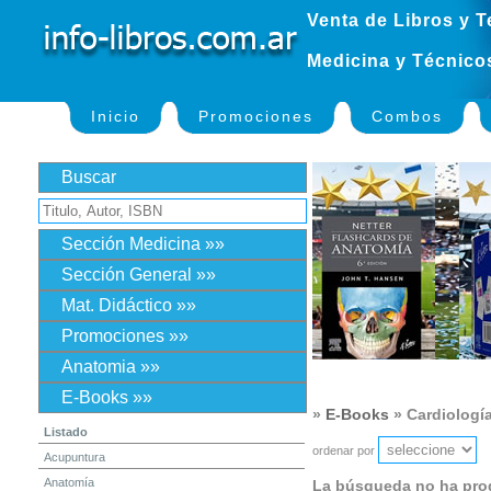
Venta de Libros y T
Medicina y Técnico
Inicio
Promociones
Combos
Buscar
Sección Medicina »»
Sección General »»
Mat. Didáctico »»
Promociones »»
Anatomia »»
E-Books »»
»
E-Books
» Cardiologí
Listado
ordenar por
Acupuntura
Anatomía
La búsqueda no ha pro