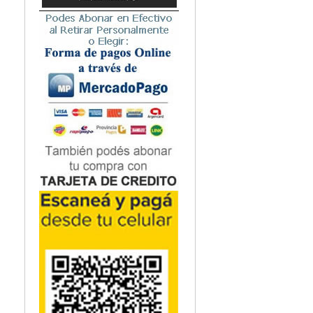
Microbiología
Nefrología
Neonatología / Pediatría
Neumología
Neuroanatomía / Neurociencia
Neurocirugía
Neurología
Nutrición
Odontología
Oftalmología
Oncología / Cuidados Paliativos
Ortopedía / Traumatología
Osteopatía
Otorrinolaringología
Patología
Podología
Psicología
Psiquiatría
Química