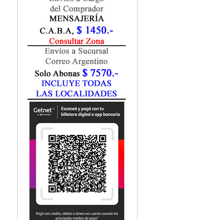
Fisiatría / Kinesiología
Fisiología / Fisiopatología
Fitomedicina
Fonoaudiología
Gastroenterología
Genética
Geriatría
Ginecología / Obstetricia
Hematología
Histología
Homeopatía
Infectología
Inmunología
Instrumentación Quirurgica
Laboratorio
Medicina del Deporte / Rehabilitación
Medicina Emergencias / Urgencias
Medicina Forense / Legal
Medicina General
Medicina Interna