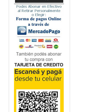
Microbiología
Nefrología
Neonatología / Pediatría
Neumología
Neuroanatomía / Neurociencia
Neurocirugía
Neurología
Nutrición
Odontología
Oftalmología
Oncología / Cuidados Paliativos
Ortopedía / Traumatología
Osteopatía
Otorrinolaringología
Patología
Podología
Psicología
Psiquiatría
Química