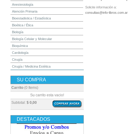
Anestesiología
Solicite información a:
Atención Primaria
consultas@info-libros.com.ar
Bioestadistica / Estadística
Bioética / Ética
Biología
Biología Celular y Molecular
Bioquímica
Cardiología
Cirugía
Cirugía / Medicina Estética
Cuidados Intensivos
SU COMPRA
Dermatología
Diagnóstico por Imagen / Radiología
Carrito
(0 Items)
Diccionarios
Su carrito esta vacio!
Embriología
Subtotal:
$ 0,00
Endocrinología
Enfermería
DESTACADOS
Epidemiología
Farmacia / Farmacología