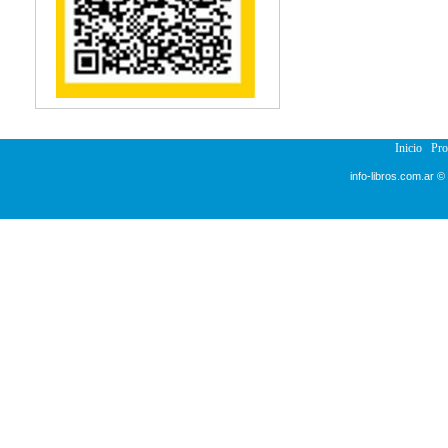
Reumatología
Salud Pública
Sección Medicina
Semiología
Terapia Ocupacional
Urología
Veterinaria
Inicio
Pr
info-libros.com.ar ©