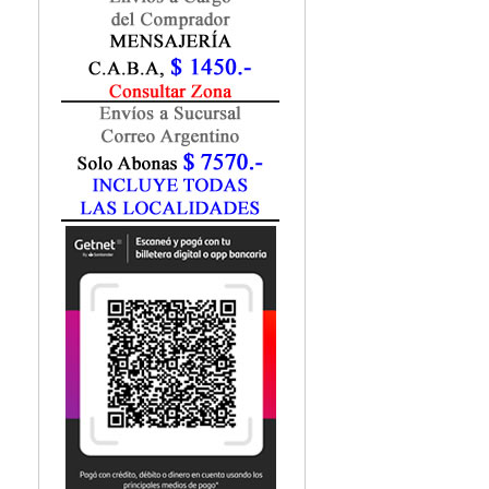
Fisiatría / Kinesiología
Fisiología / Fisiopatología
Fitomedicina
Fonoaudiología
Gastroenterología
Genética
Geriatría
Ginecología / Obstetricia
Hematología
Histología
Homeopatía
Infectología
Inmunología
Instrumentación Quirurgica
Laboratorio
Medicina del Deporte / Rehabilitación
Medicina Emergencias / Urgencias
Medicina Forense / Legal
Medicina General
Medicina Interna