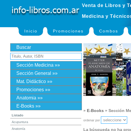
Venta de Libros y T
Medicina y Técnico
Inicio
Promociones
Combos
Buscar
Sección Medicina »»
Sección General »»
Mat. Didáctico »»
Promociones »»
Anatomia »»
E-Books »»
»
E-Books
» Sección Me
Listado
ordenar por
Acupuntura
Anatomía
La búsqueda no ha pro