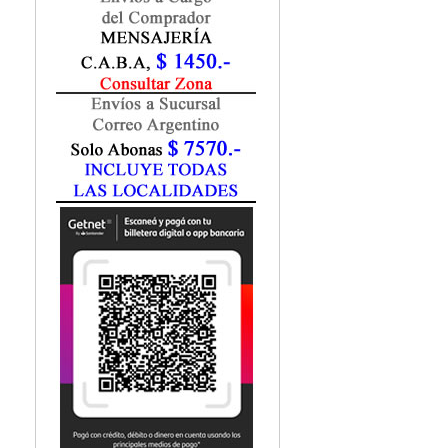
Fisiatría / Kinesiología
Fisiología / Fisiopatología
Fitomedicina
Fonoaudiología
Gastroenterología
Genética
Geriatría
Ginecología / Obstetricia
Hematología
Histología
Homeopatía
Infectología
Inmunología
Instrumentación Quirurgica
Laboratorio
Medicina del Deporte / Rehabilitación
Medicina Emergencias / Urgencias
Medicina Forense / Legal
Medicina General
Medicina Interna