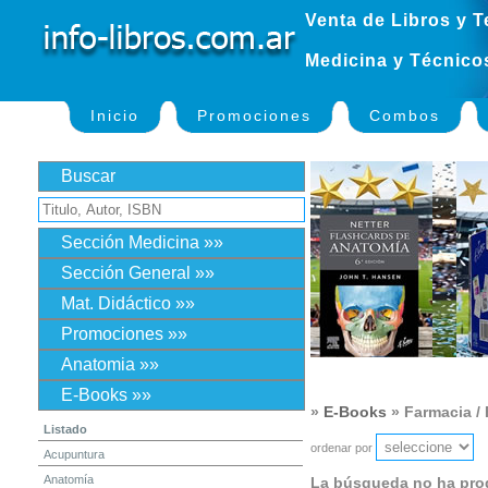
Venta de Libros y T
Medicina y Técnico
Inicio
Promociones
Combos
Buscar
Sección Medicina »»
Sección General »»
Mat. Didáctico »»
Promociones »»
Anatomia »»
E-Books »»
»
E-Books
» Farmacia /
Listado
ordenar por
Acupuntura
Anatomía
La búsqueda no ha pro