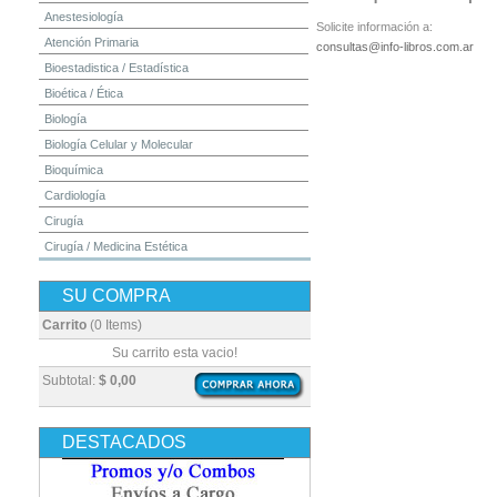
Anestesiología
Solicite información a:
Atención Primaria
consultas@info-libros.com.ar
Bioestadistica / Estadística
Bioética / Ética
Biología
Biología Celular y Molecular
Bioquímica
Cardiología
Cirugía
Cirugía / Medicina Estética
Cuidados Intensivos
SU COMPRA
Dermatología
Diagnóstico por Imagen / Radiología
Carrito
(0 Items)
Diccionarios
Su carrito esta vacio!
Embriología
Subtotal:
$ 0,00
Endocrinología
Enfermería
DESTACADOS
Epidemiología
Farmacia / Farmacología