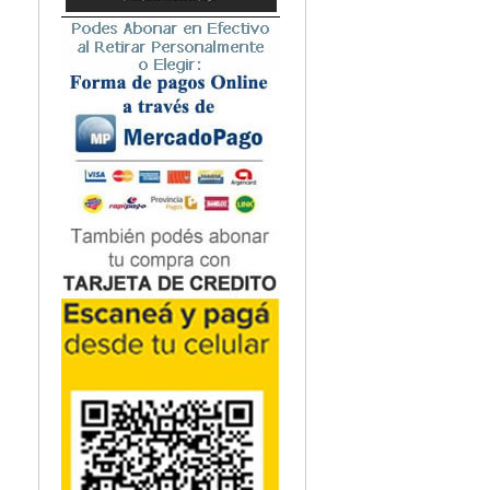
Microbiología
Nefrología
Neonatología / Pediatría
Neumología
Neuroanatomía / Neurociencia
Neurocirugía
Neurología
Nutrición
Odontología
Oftalmología
Oncología / Cuidados Paliativos
Ortopedía / Traumatología
Osteopatía
Otorrinolaringología
Patología
Podología
Psicología
Psiquiatría
Química