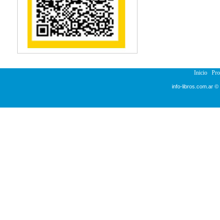
Reumatología
Salud Pública
Sección Medicina
Semiología
Terapia Ocupacional
Urología
Veterinaria
Inicio
Pr
info-libros.com.ar ©