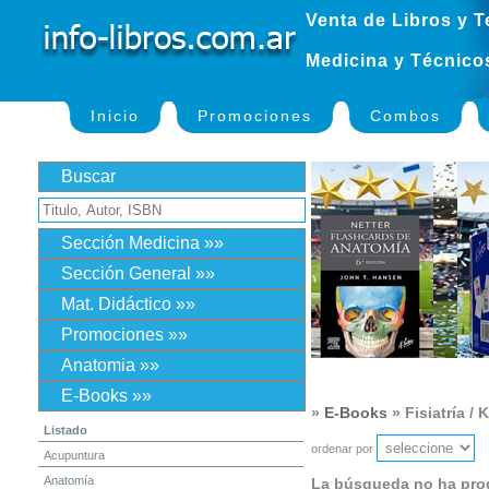
Venta de Libros y T
Medicina y Técnico
Inicio
Promociones
Combos
Buscar
Sección Medicina »»
Sección General »»
Mat. Didáctico »»
Promociones »»
Anatomia »»
E-Books »»
»
E-Books
» Fisiatría / 
Listado
ordenar por
Acupuntura
Anatomía
La búsqueda no ha pro