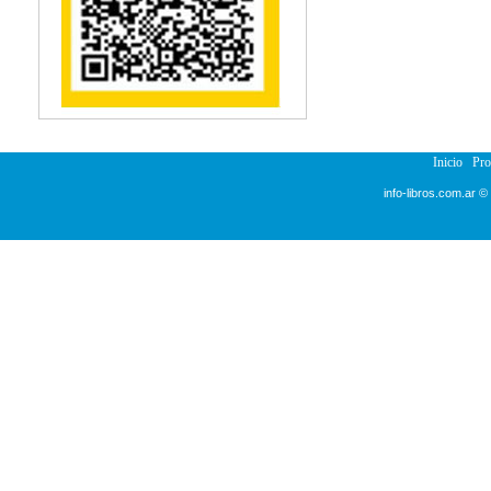
Reumatología
Salud Pública
Sección Medicina
Semiología
Terapia Ocupacional
Urología
Veterinaria
Inicio
Pr
info-libros.com.ar ©