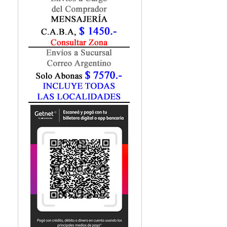
Fisiatría / Kinesiología
Fisiología / Fisiopatología
Fitomedicina
Fonoaudiología
Gastroenterología
Genética
Geriatría
Ginecología / Obstetricia
Hematología
Histología
Homeopatía
Infectología
Inmunología
Instrumentación Quirurgica
Laboratorio
Medicina del Deporte / Rehabilitación
Medicina Emergencias / Urgencias
Medicina Forense / Legal
Medicina General
Medicina Interna