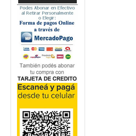
Microbiología
Nefrología
Neonatología / Pediatría
Neumología
Neuroanatomía / Neurociencia
Neurocirugía
Neurología
Nutrición
Odontología
Oftalmología
Oncología / Cuidados Paliativos
Ortopedía / Traumatología
Osteopatía
Otorrinolaringología
Patología
Podología
Psicología
Psiquiatría
Química