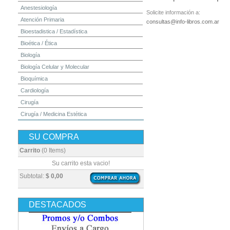
Anestesiología
Solicite información a:
Atención Primaria
consultas@info-libros.com.ar
Bioestadistica / Estadística
Bioética / Ética
Biología
Biología Celular y Molecular
Bioquímica
Cardiología
Cirugía
Cirugía / Medicina Estética
Cuidados Intensivos
SU COMPRA
Dermatología
Diagnóstico por Imagen / Radiología
Carrito
(0 Items)
Diccionarios
Su carrito esta vacio!
Embriología
Subtotal:
$ 0,00
Endocrinología
Enfermería
DESTACADOS
Epidemiología
Farmacia / Farmacología