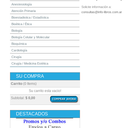
Anestesiología
Solicite información a:
Atención Primaria
consultas@info-libros.com.ar
Bioestadistica / Estadística
Bioética / Ética
Biología
Biología Celular y Molecular
Bioquímica
Cardiología
Cirugía
Cirugía / Medicina Estética
Cuidados Intensivos
SU COMPRA
Dermatología
Diagnóstico por Imagen / Radiología
Carrito
(0 Items)
Diccionarios
Su carrito esta vacio!
Embriología
Subtotal:
$ 0,00
Endocrinología
Enfermería
DESTACADOS
Epidemiología
Farmacia / Farmacología