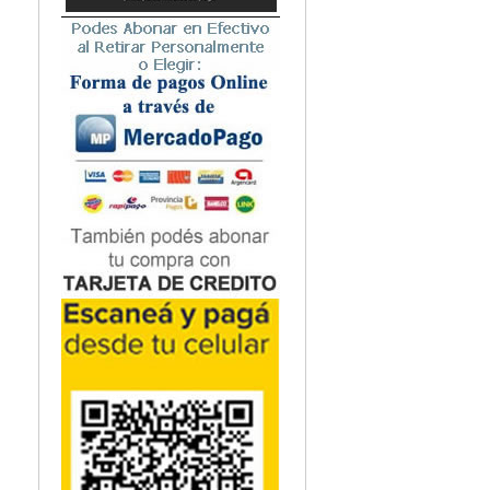
Microbiología
Nefrología
Neonatología / Pediatría
Neumología
Neuroanatomía / Neurociencia
Neurocirugía
Neurología
Nutrición
Odontología
Oftalmología
Oncología / Cuidados Paliativos
Ortopedía / Traumatología
Osteopatía
Otorrinolaringología
Patología
Podología
Psicología
Psiquiatría
Química