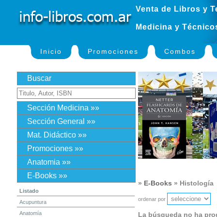
Venta de Libros y T
Medicina y Técnico
Inicio
Promociones
Combos
Buscar
Sección Medicina »»
Sección General »»
Mat. Didáctico »»
Promociones »»
Anatomia »»
E-Books »»
»
E-Books
» Histología
Listado
ordenar por
Acupuntura
Anatomía
La búsqueda no ha pro