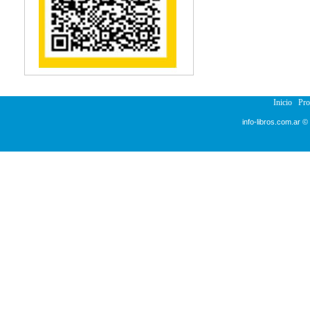
Reumatología
Salud Pública
Sección Medicina
Semiología
Terapia Ocupacional
Urología
Veterinaria
Inicio
Pr
info-libros.com.ar ©