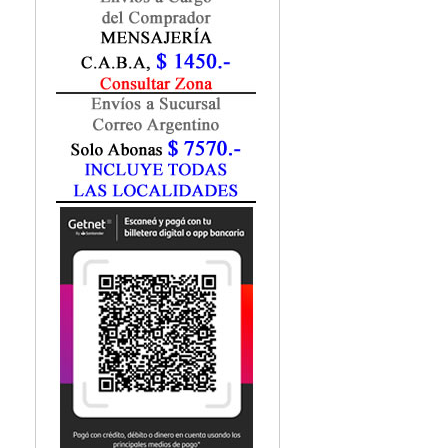
Fisiatría / Kinesiología
Fisiología / Fisiopatología
Fitomedicina
Fonoaudiología
Gastroenterología
Genética
Geriatría
Ginecología / Obstetricia
Hematología
Histología
Homeopatía
Infectología
Inmunología
Instrumentación Quirurgica
Laboratorio
Medicina del Deporte / Rehabilitación
Medicina Emergencias / Urgencias
Medicina Forense / Legal
Medicina General
Medicina Interna