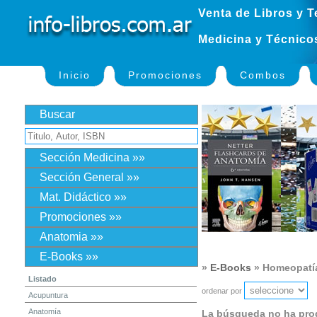
Venta de Libros y T
Medicina y Técnico
Inicio
Promociones
Combos
Buscar
Sección Medicina »»
Sección General »»
Mat. Didáctico »»
Promociones »»
Anatomia »»
E-Books »»
»
E-Books
» Homeopatí
Listado
ordenar por
Acupuntura
Anatomía
La búsqueda no ha pro