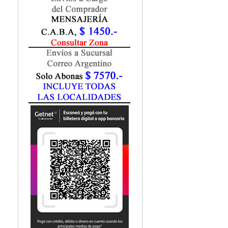
Fisiatría / Kinesiología
Fisiología / Fisiopatología
Fitomedicina
Fonoaudiología
Gastroenterología
Genética
Geriatría
Ginecología / Obstetricia
Hematología
Histología
Homeopatía
Infectología
Inmunología
Instrumentación Quirurgica
Laboratorio
Medicina del Deporte / Rehabilitación
Medicina Emergencias / Urgencias
Medicina Forense / Legal
Medicina General
Medicina Interna