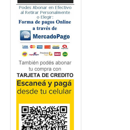
Microbiología
Nefrología
Neonatología / Pediatría
Neumología
Neuroanatomía / Neurociencia
Neurocirugía
Neurología
Nutrición
Odontología
Oftalmología
Oncología / Cuidados Paliativos
Ortopedía / Traumatología
Osteopatía
Otorrinolaringología
Patología
Podología
Psicología
Psiquiatría
Química