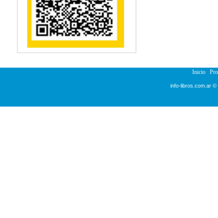
Reumatología
Salud Pública
Sección Medicina
Semiología
Terapia Ocupacional
Urología
Veterinaria
Inicio
Pr
info-libros.com.ar ©