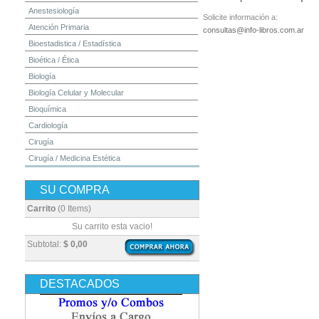
Anestesiología
Solicite información a:
Atención Primaria
consultas@info-libros.com.ar
Bioestadistica / Estadística
Bioética / Ética
Biología
Biología Celular y Molecular
Bioquímica
Cardiología
Cirugía
Cirugía / Medicina Estética
Cuidados Intensivos
SU COMPRA
Dermatología
Diagnóstico por Imagen / Radiología
Carrito
(0 Items)
Diccionarios
Su carrito esta vacio!
Embriología
Subtotal:
$ 0,00
Endocrinología
Enfermería
DESTACADOS
Epidemiología
Farmacia / Farmacología