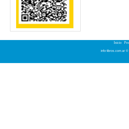
Reumatología
Salud Pública
Sección Medicina
Semiología
Terapia Ocupacional
Urología
Veterinaria
Inicio
Pr
info-libros.com.ar ©