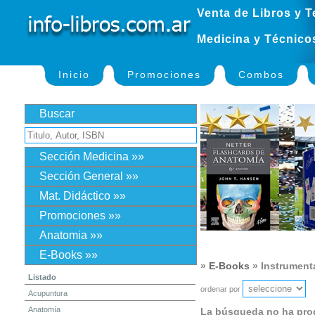
Venta de Libros y T
Medicina y Técnico
Inicio
Promociones
Combos
Buscar
Sección Medicina »»
Sección General »»
Mat. Didáctico »»
Promociones »»
Anatomia »»
E-Books »»
»
E-Books
» Instrument
Listado
ordenar por
Acupuntura
Anatomía
La búsqueda no ha pro