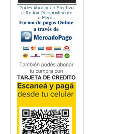
Microbiología
Nefrología
Neonatología / Pediatría
Neumología
Neuroanatomía / Neurociencia
Neurocirugía
Neurología
Nutrición
Odontología
Oftalmología
Oncología / Cuidados Paliativos
Ortopedía / Traumatología
Osteopatía
Otorrinolaringología
Patología
Podología
Psicología
Psiquiatría
Química