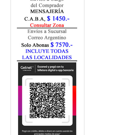
Fisiatría / Kinesiología
Fisiología / Fisiopatología
Fitomedicina
Fonoaudiología
Gastroenterología
Genética
Geriatría
Ginecología / Obstetricia
Hematología
Histología
Homeopatía
Infectología
Inmunología
Instrumentación Quirurgica
Laboratorio
Medicina del Deporte / Rehabilitación
Medicina Emergencias / Urgencias
Medicina Forense / Legal
Medicina General
Medicina Interna