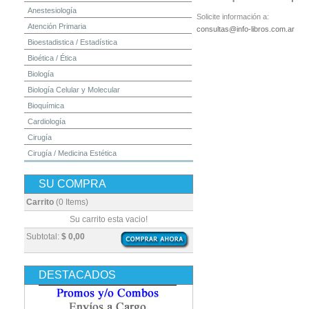
Anestesiología
Solicite información a:
Atención Primaria
consultas@info-libros.com.ar
Bioestadistica / Estadística
Bioética / Ética
Biología
Biología Celular y Molecular
Bioquímica
Cardiología
Cirugía
Cirugía / Medicina Estética
Cuidados Intensivos
SU COMPRA
Dermatología
Diagnóstico por Imagen / Radiología
Carrito
(0 Items)
Diccionarios
Su carrito esta vacio!
Embriología
Subtotal:
$ 0,00
Endocrinología
Enfermería
DESTACADOS
Epidemiología
Farmacia / Farmacología