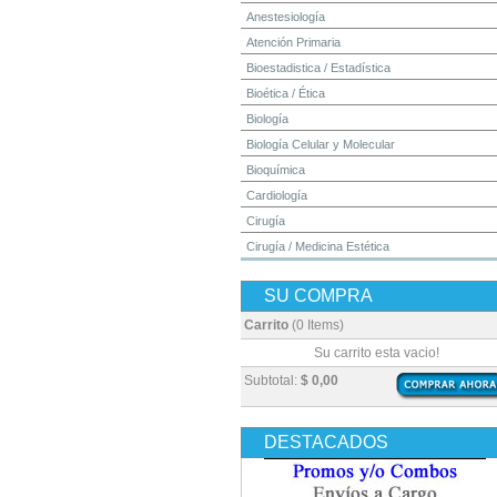
Anestesiología
Atención Primaria
Bioestadistica / Estadística
Bioética / Ética
Biología
Biología Celular y Molecular
Bioquímica
Cardiología
Cirugía
Cirugía / Medicina Estética
Cuidados Intensivos
SU COMPRA
Dermatología
Diagnóstico por Imagen / Radiología
Carrito
(0 Items)
Diccionarios
Su carrito esta vacio!
Embriología
Subtotal:
$ 0,00
Endocrinología
Enfermería
DESTACADOS
Epidemiología
Farmacia / Farmacología