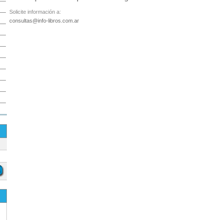
Solicite información a:
consultas@info-libros.com.ar