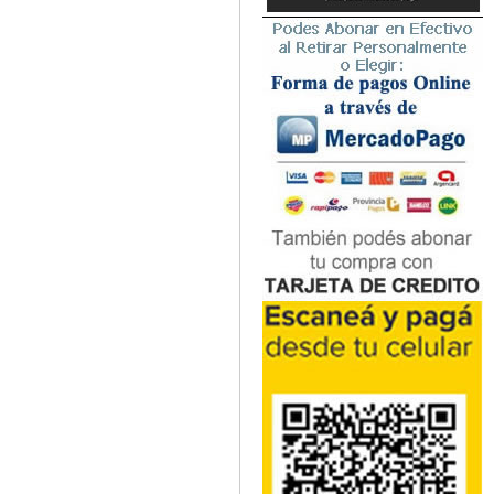
Microbiología
Nefrología
Neonatología / Pediatría
Neumología
Neuroanatomía / Neurociencia
Neurocirugía
Neurología
Nutrición
Odontología
Oftalmología
Oncología / Cuidados Paliativos
Ortopedía / Traumatología
Osteopatía
Otorrinolaringología
Patología
Podología
Psicología
Psiquiatría
Química