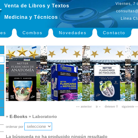
Viernes, 7
Venta de Libros y Textos
consultas@
Medicina y Técnicos
Línea Cl
nes
Combos
Novedades
Contacto
»
E-Books
» Laboratorio
ordenar por
La búsqueda no ha producido ningún resultado