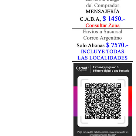
Fisiatría / Kinesiología
Fisiología / Fisiopatología
Fitomedicina
Fonoaudiología
Gastroenterología
Genética
Geriatría
Ginecología / Obstetricia
Hematología
Histología
Homeopatía
Infectología
Inmunología
Instrumentación Quirurgica
Laboratorio
Medicina del Deporte / Rehabilitación
Medicina Emergencias / Urgencias
Medicina Forense / Legal
Medicina General
Medicina Interna