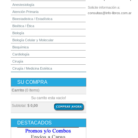
Anestesiología
Solicite información a:
Atención Primaria
consultas@info-libros.com.ar
Bioestadistica / Estadística
Bioética / Ética
Biología
Biología Celular y Molecular
Bioquímica
Cardiología
Cirugía
Cirugía / Medicina Estética
Cuidados Intensivos
SU COMPRA
Dermatología
Diagnóstico por Imagen / Radiología
Carrito
(0 Items)
Diccionarios
Su carrito esta vacio!
Embriología
Subtotal:
$ 0,00
Endocrinología
Enfermería
DESTACADOS
Epidemiología
Farmacia / Farmacología