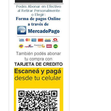
Microbiología
Nefrología
Neonatología / Pediatría
Neumología
Neuroanatomía / Neurociencia
Neurocirugía
Neurología
Nutrición
Odontología
Oftalmología
Oncología / Cuidados Paliativos
Ortopedía / Traumatología
Osteopatía
Otorrinolaringología
Patología
Podología
Psicología
Psiquiatría
Química