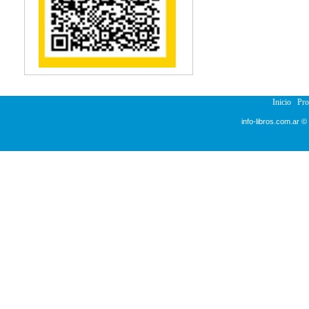
Reumatología
Salud Pública
Sección Medicina
Semiología
Terapia Ocupacional
Urología
Veterinaria
Inicio
Pr
info-libros.com.ar ©