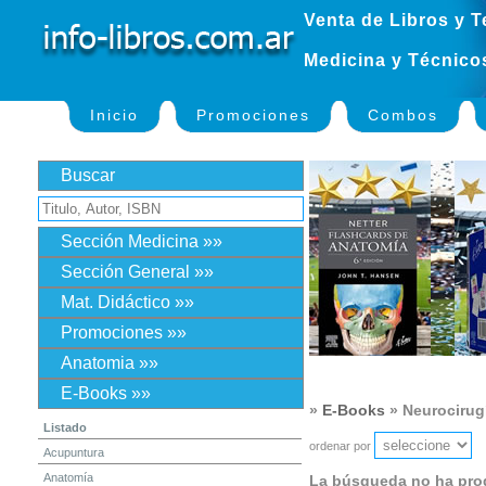
Venta de Libros y T
Medicina y Técnico
Inicio
Promociones
Combos
Buscar
Sección Medicina »»
Sección General »»
Mat. Didáctico »»
Promociones »»
Anatomia »»
E-Books »»
»
E-Books
» Neurocirug
Listado
ordenar por
Acupuntura
Anatomía
La búsqueda no ha pro