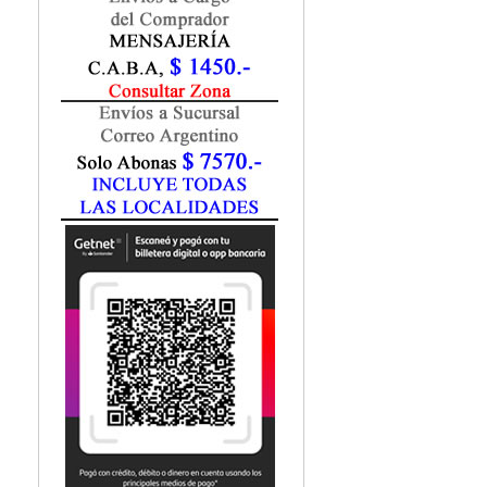
Fisiatría / Kinesiología
Fisiología / Fisiopatología
Fitomedicina
Fonoaudiología
Gastroenterología
Genética
Geriatría
Ginecología / Obstetricia
Hematología
Histología
Homeopatía
Infectología
Inmunología
Instrumentación Quirurgica
Laboratorio
Medicina del Deporte / Rehabilitación
Medicina Emergencias / Urgencias
Medicina Forense / Legal
Medicina General
Medicina Interna