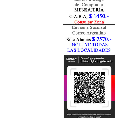
Fisiatría / Kinesiología
Fisiología / Fisiopatología
Fitomedicina
Fonoaudiología
Gastroenterología
Genética
Geriatría
Ginecología / Obstetricia
Hematología
Histología
Homeopatía
Infectología
Inmunología
Instrumentación Quirurgica
Laboratorio
Medicina del Deporte / Rehabilitación
Medicina Emergencias / Urgencias
Medicina Forense / Legal
Medicina General
Medicina Interna