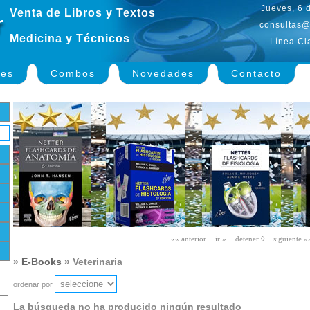
Jueves, 6 
Venta de Libros y Textos
consultas@
Medicina y Técnicos
Línea Cl
nes
Combos
Novedades
Contacto
»
E-Books
» Veterinaria
ordenar por
La búsqueda no ha producido ningún resultado