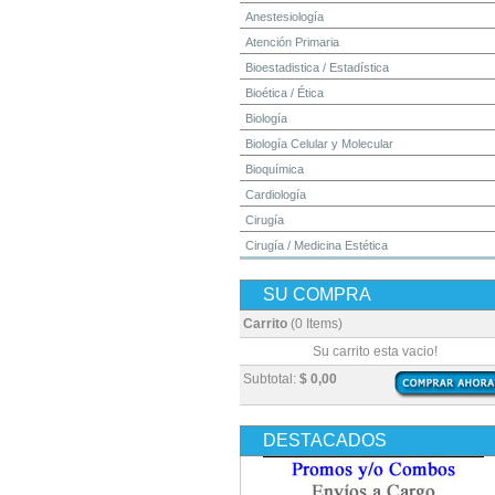
Anestesiología
Atención Primaria
Bioestadistica / Estadística
Bioética / Ética
Biología
Biología Celular y Molecular
Bioquímica
Cardiología
Cirugía
Cirugía / Medicina Estética
Cuidados Intensivos
SU COMPRA
Dermatología
Diagnóstico por Imagen / Radiología
Carrito
(0 Items)
Diccionarios
Su carrito esta vacio!
Embriología
Subtotal:
$ 0,00
Endocrinología
Enfermería
DESTACADOS
Epidemiología
Farmacia / Farmacología