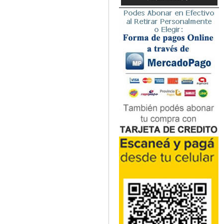
Microbiología
Nefrología
Neonatología / Pediatría
Neumología
Neuroanatomía / Neurociencia
Neurocirugía
Neurología
Nutrición
Odontología
Oftalmología
Oncología / Cuidados Paliativos
Ortopedía / Traumatología
Osteopatía
Otorrinolaringología
Patología
Podología
Psicología
Psiquiatría
Química