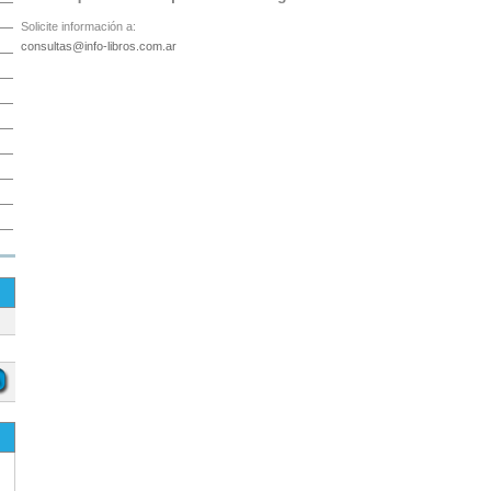
Solicite información a:
consultas@info-libros.com.ar