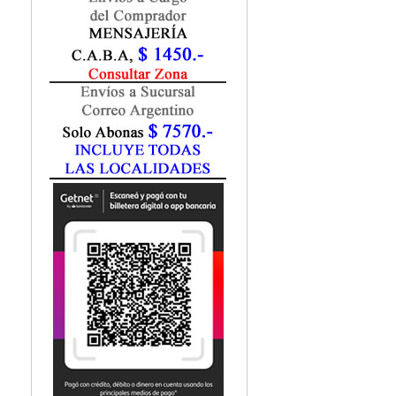
Fisiatría / Kinesiología
Fisiología / Fisiopatología
Fitomedicina
Fonoaudiología
Gastroenterología
Genética
Geriatría
Ginecología / Obstetricia
Hematología
Histología
Homeopatía
Infectología
Inmunología
Instrumentación Quirurgica
Laboratorio
Medicina del Deporte / Rehabilitación
Medicina Emergencias / Urgencias
Medicina Forense / Legal
Medicina General
Medicina Interna