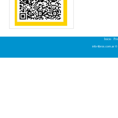
Reumatología
Salud Pública
Sección Medicina
Semiología
Terapia Ocupacional
Urología
Veterinaria
Inicio
Pr
info-libros.com.ar ©