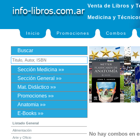
Venta de Libros y T
Medicina y Técnico
Inicio
Promociones
Combos
Buscar
Sección Medicina »»
Sección General »»
Mat. Didáctico »»
Promociones »»
Anatomia »»
E-Books »»
Listado General
Alimentación
No hay combos en 
Arte y Oficio