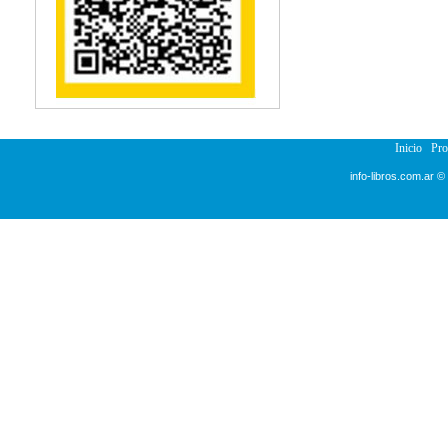
Inicio
Pr
info-libros.com.ar ©