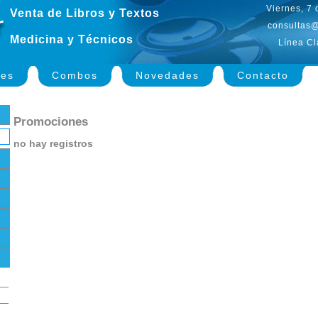
Viernes, 7
Venta de Libros y Textos
consultas@
Medicina y Técnicos
Línea Cl
nes
Combos
Novedades
Contacto
Promociones
no hay registros