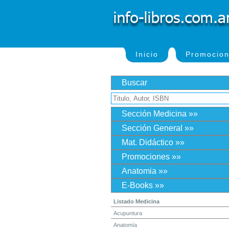
Inicio
Promocio
Buscar
Sección Medicina »»
Sección General »»
Mat. Didáctico »»
Promociones »»
Anatomia »»
E-Books »»
Listado Medicina
Acupuntura
Anatomía