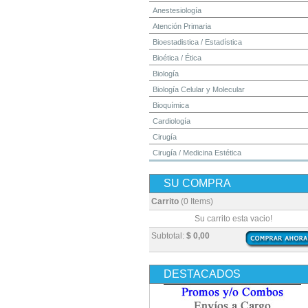
Anestesiología
Atención Primaria
Bioestadistica / Estadística
Bioética / Ética
Biología
Biología Celular y Molecular
Bioquímica
Cardiología
Cirugía
Cirugía / Medicina Estética
Cuidados Intensivos
SU COMPRA
Dermatología
Diagnóstico por Imagen / Radiología
Carrito
(0 Items)
Diccionarios
Su carrito esta vacio!
Embriología
Subtotal:
$ 0,00
Endocrinología
Enfermería
DESTACADOS
Epidemiología
Farmacia / Farmacología