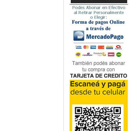
Microbiología
Nefrología
Neonatología / Pediatría
Neumología
Neuroanatomía / Neurociencia
Neurocirugía
Neurología
Nutrición
Odontología
Oftalmología
Oncología / Cuidados Paliativos
Ortopedía / Traumatología
Osteopatía
Otorrinolaringología
Patología
Podología
Psicología
Psiquiatría
Química