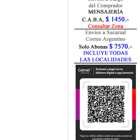
Fisiatría / Kinesiología
Fisiología / Fisiopatología
Fitomedicina
Fonoaudiología
Gastroenterología
Genética
Geriatría
Ginecología / Obstetricia
Hematología
Histología
Homeopatía
Infectología
Inmunología
Instrumentación Quirurgica
Laboratorio
Medicina del Deporte / Rehabilitación
Medicina Emergencias / Urgencias
Medicina Forense / Legal
Medicina General
Medicina Interna