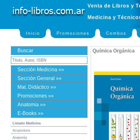
Venta de Libros y T
Medicina y Técnico
Inicio
Promociones
Combos
Buscar
Química Orgánica
Sección Medicina »»
Sección General »»
Mat. Didáctico »»
Promociones »»
Anatomia »»
E-Books »»
Listado Medicina
Acupuntura
Anatomía