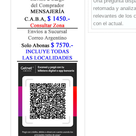
Una pregunta dispar
Fisiatría / Kinesiología
retomada y analiz
Fisiología / Fisiopatología
relevantes de los 
Fitomedicina
Fonoaudiología
con el actual.
Gastroenterología
Numerosos apartad
Genética
problema en tres pa
Geriatría
estudiante a razon
Ginecología / Obstetricia
Prácticas adicional
Hematología
competencias apren
Histología
Términos clave y 
Homeopatía
Un apartado final 
Infectología
Problemas de integ
Inmunología
de los diferentes 
Instrumentación Quirurgica
diseñados para apl
Laboratorio
Textos que destaca
Medicina del Deporte / Rehabilitación
Medicina Emergencias / Urgencias
en la forma de re
Medicina Forense / Legal
farmacéuticos, o d
Medicina General
orgánica.
Medicina Interna