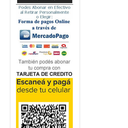
Un sitio web compl
Microbiología
una Guía de estudi
Nefrología
soluciones detallad
Neonatología / Pediatría
La química orgánic
Neumología
aprendida como un
Neuroanatomía / Neurociencia
disciplinado de ra
Neurocirugía
conceptos y los pr
Neurología
aplicarlos frente 
Nutrición
Odontología
Esta es la verdade
Oftalmología
precisa esta magní
Oncología / Cuidados Paliativos
Ortopedía / Traumatología
Osteopatía
Otorrinolaringología
Patología
Podología
Psicología
Psiquiatría
Química