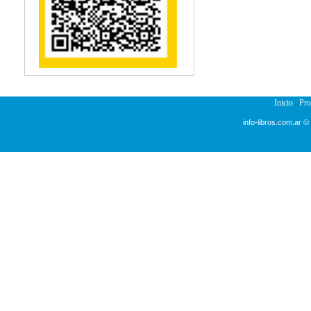
Reumatología
Salud Pública
Semiología
Terapia Ocupacional
Urología
Veterinaria
Inicio
Pr
info-libros.com.ar ©