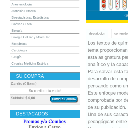
Anestesiología
Atención Primaria
Bioestadistica / Estadística
Bioética / Ética
Biología
descripcion
contenido
Biología Celular y Molecular
Los textos de quím
Bioquímica
tema proporcionan 
Cardiología
esta asignatura pe
Cirugía
analítico y la cap
Cirugía / Medicina Estética
Cuidados Intensivos
Para salvar esta f
SU COMPRA
Dermatología
desarrollo de comp
Diagnóstico por Imagen / Radiología
Carrito
(0 Items)
pensando como un 
Diccionarios
Su carrito esta vacio!
Este enfoque moder
Embriología
Subtotal:
$ 0,00
comprobada por de
Endocrinología
de su publicación.
Enfermería
DESTACADOS
Una de sus caracte
Epidemiología
pedagógicas entre 
Farmacia / Farmacología