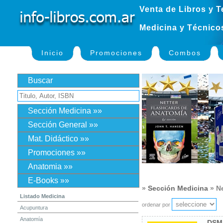
Venta de Libros y T
Medicina y Técnico
Inicio
Promociones
Combos
Buscar
Sección Medicina »»
Sección General »»
Mat. Didáctico »»
Promociones »»
Anatomia »»
E-Books »»
»
Sección Medicina
» N
Listado Medicina
ordenar por
Acupuntura
Anatomía
DSM-