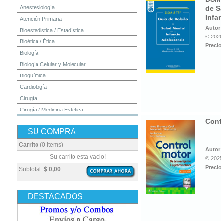
Anestesiología
de S
Infa
Atención Primaria
Autor
Bioestadistica / Estadística
© 2026
Bioética / Ética
Precio
Biología
Biología Celular y Molecular
Bioquímica
Cardiología
Cirugía
Cirugía / Medicina Estética
Cont
Cuidados Intensivos
SU COMPRA
Dermatología
Diagnóstico por Imagen / Radiología
Carrito
(0 Items)
Autor
Diccionarios
Su carrito esta vacio!
© 2025
Embriología
Precio
Subtotal:
$ 0,00
Endocrinología
Enfermería
DESTACADOS
Epidemiología
Farmacia / Farmacología