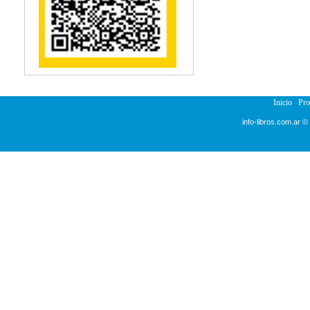
Reumatología
Salud Pública
Semiología
Terapia Ocupacional
Urología
Veterinaria
Inicio
Pr
info-libros.com.ar ©