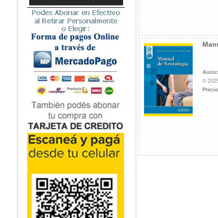
Microbiología
Nefrología
Neonatología / Pediatría
Neumología
Manu
Neuroanatomía / Neurociencia
Neurocirugía
Autor
Neurología
© 2025
Nutrición
Precio
Odontología
Oftalmología
Oncología / Cuidados Paliativos
Ortopedía / Traumatología
Osteopatía
Otorrinolaringología
Patología
Podología
Psicología
Psiquiatría
Química