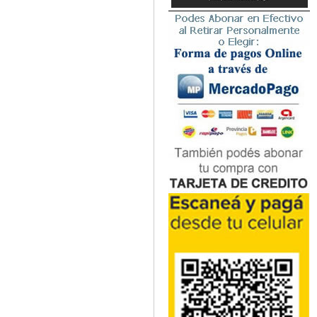
Microbiología
Nefrología
Neonatología / Pediatría
Neumología
Neuroanatomía / Neurociencia
Neurocirugía
Neurología
Nutrición
Odontología
Oftalmología
Oncología / Cuidados Paliativos
Ortopedía / Traumatología
Osteopatía
Otorrinolaringología
Patología
Podología
Psicología
Psiquiatría
Química