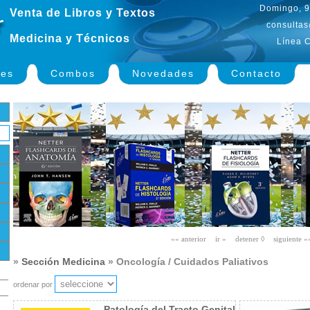
Domingo, 9
Venta de Libros y Textos
consultas
Medicina y Técnicos
Línea C
nes
Combos
Novedades
Contacto
»
Sección Medicina
» Oncología / Cuidados Paliativos
ordenar por
Patología del Tracto Genital