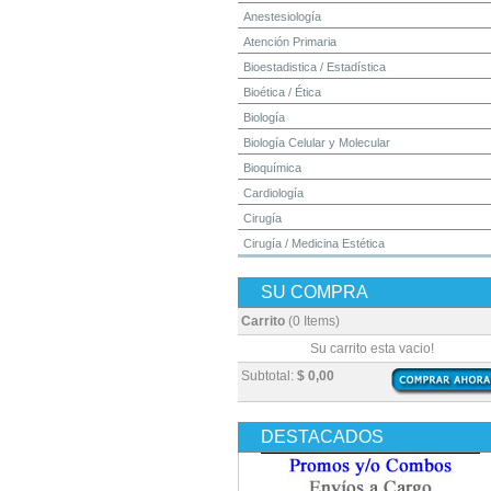
Anestesiología
Atención Primaria
Bioestadistica / Estadística
Bioética / Ética
Biología
Biología Celular y Molecular
Bioquímica
Cardiología
Cirugía
Cirugía / Medicina Estética
Cuidados Intensivos
SU COMPRA
Dermatología
Diagnóstico por Imagen / Radiología
Carrito
(0 Items)
Diccionarios
Su carrito esta vacio!
Embriología
Subtotal:
$ 0,00
Endocrinología
Enfermería
DESTACADOS
Epidemiología
Farmacia / Farmacología