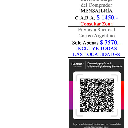
Fisiatría / Kinesiología
Fisiología / Fisiopatología
Fitomedicina
Fonoaudiología
Gastroenterología
Genética
Geriatría
Ginecología / Obstetricia
Hematología
Histología
Homeopatía
Infectología
Inmunología
Instrumentación Quirurgica
Laboratorio
Medicina del Deporte / Rehabilitación
Medicina Emergencias / Urgencias
Medicina Forense / Legal
Medicina General
Medicina Interna