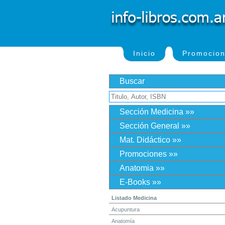
Inicio
Promocio
Buscar
Sección Medicina »»
Sección General »»
Mat. Didáctico »»
Promociones »»
Anatomia »»
E-Books »»
Listado Medicina
Acupuntura
Anatomía