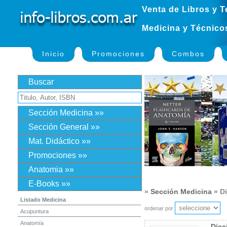
Venta de Libros y T
Medicina y Técnico
Inicio
Promociones
Combos
Buscar
Sección Medicina »»
Sección General »»
Mat. Didáctico »»
Promociones »»
Anatomia »»
E-Books »»
»
Sección Medicina
» Di
Listado Medicina
ordenar por
Acupuntura
Anatomía
Dicc