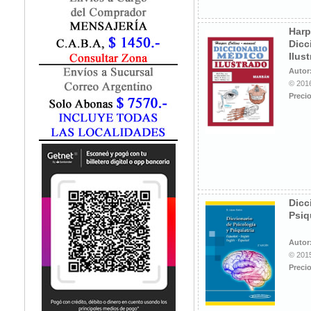
Fisiatría / Kinesiología
Fisiología / Fisiopatología
Harp
Fitomedicina
Dicc
Fonoaudiología
Ilus
Gastroenterología
Autor
Genética
© 2016
Precio
Geriatría
Ginecología / Obstetricia
Hematología
Histología
Homeopatía
Infectología
Inmunología
Dicc
Instrumentación Quirurgica
Psiq
Laboratorio
Medicina del Deporte / Rehabilitación
Autor
© 2015
Medicina Emergencias / Urgencias
Precio
Medicina Forense / Legal
Medicina General
Medicina Interna