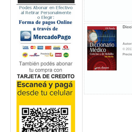
Microbiología
Nefrología
Neonatología / Pediatría
Neumología
Dicc
Neuroanatomía / Neurociencia
Neurocirugía
Autor
Neurología
© 2013
Nutrición
Precio
Odontología
Oftalmología
Oncología / Cuidados Paliativos
Ortopedía / Traumatología
Osteopatía
Otorrinolaringología
Patología
Podología
Psicología
Psiquiatría
Química