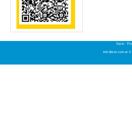
Reumatología
Salud Pública
Semiología
Terapia Ocupacional
Urología
Veterinaria
Inicio
Pr
info-libros.com.ar ©