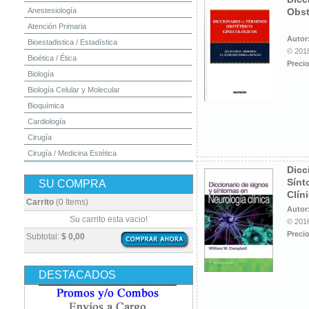
Anestesiología
Obst
Atención Primaria
Autor
Bioestadistica / Estadística
© 2018
Bioética / Ética
Precio
Biología
Biología Celular y Molecular
Bioquímica
Cardiología
Cirugía
Cirugía / Medicina Estética
Dicc
Cuidados Intensivos
Sínt
SU COMPRA
Dermatología
Clín
Diagnóstico por Imagen / Radiología
Carrito
(0 Items)
Autor
Diccionarios
Su carrito esta vacio!
© 2016
Embriología
Precio
Subtotal:
$ 0,00
Endocrinología
Enfermería
DESTACADOS
Epidemiología
Farmacia / Farmacología