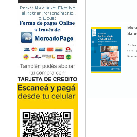
Microbiología
Nefrología
Neonatología / Pediatría
Neumología
Manu
Salu
Neuroanatomía / Neurociencia
Neurocirugía
Autor
Neurología
© 2018
Nutrición
Precio
Odontología
Oftalmología
Oncología / Cuidados Paliativos
Ortopedía / Traumatología
Osteopatía
Otorrinolaringología
Patología
Podología
Psicología
Psiquiatría
Química