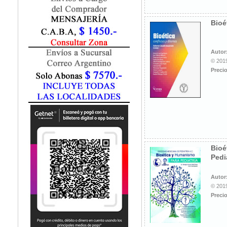
Fisiatría / Kinesiología
Fisiología / Fisiopatología
Bioé
Fitomedicina
Fonoaudiología
Gastroenterología
Autor
Genética
© 2019
Precio
Geriatría
Ginecología / Obstetricia
Hematología
Histología
Homeopatía
Infectología
Inmunología
Bioé
Instrumentación Quirurgica
Pedi
Laboratorio
Medicina del Deporte / Rehabilitación
Autor
© 2019
Medicina Emergencias / Urgencias
Precio
Medicina Forense / Legal
Medicina General
Medicina Interna