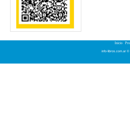
Reumatología
Salud Pública
Semiología
Terapia Ocupacional
Urología
Veterinaria
Inicio
Pr
info-libros.com.ar ©