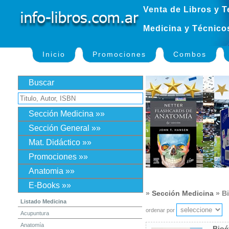
Venta de Libros y T
Medicina y Técnico
Inicio
Promociones
Combos
Buscar
Sección Medicina »»
Sección General »»
Mat. Didáctico »»
Promociones »»
Anatomia »»
E-Books »»
»
Sección Medicina
» Bi
Listado Medicina
ordenar por
Acupuntura
Anatomía
Bioé