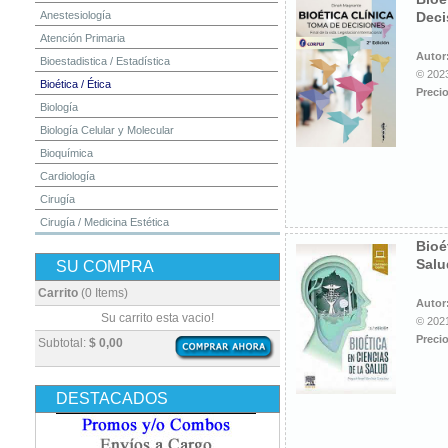
Anestesiología
Deci
Atención Primaria
Autor
Bioestadistica / Estadística
© 2023
Bioética / Ética
Precio
Biología
Biología Celular y Molecular
Bioquímica
Cardiología
Cirugía
Cirugía / Medicina Estética
Bioé
Cuidados Intensivos
Salu
SU COMPRA
Dermatología
Diagnóstico por Imagen / Radiología
Carrito
(0 Items)
Autor
Diccionarios
Su carrito esta vacio!
© 2021
Embriología
Precio
Subtotal:
$ 0,00
Endocrinología
Enfermería
DESTACADOS
Epidemiología
Farmacia / Farmacología