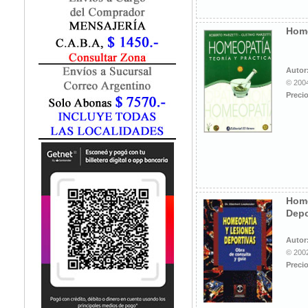
Fisiatría / Kinesiología
Fisiología / Fisiopatología
Hom
Fitomedicina
Fonoaudiología
Gastroenterología
Autor
Genética
© 2004
Precio
Geriatría
Ginecología / Obstetricia
Hematología
Histología
Homeopatía
Infectología
Inmunología
Home
Instrumentación Quirurgica
Depo
Laboratorio
Medicina del Deporte / Rehabilitación
Autor
© 2002
Medicina Emergencias / Urgencias
Precio
Medicina Forense / Legal
Medicina General
Medicina Interna