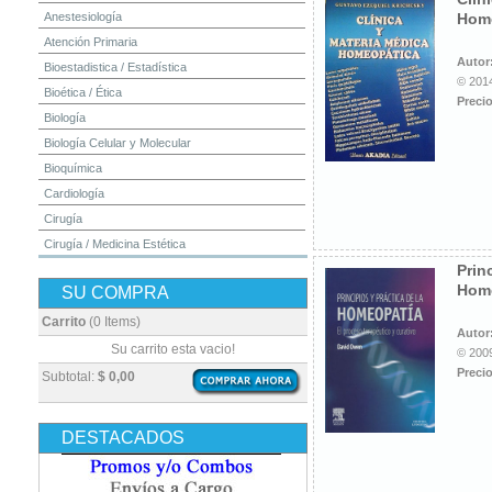
Anestesiología
Hom
Atención Primaria
Autor
Bioestadistica / Estadística
© 2014
Bioética / Ética
Precio
Biología
Biología Celular y Molecular
Bioquímica
Cardiología
Cirugía
Cirugía / Medicina Estética
Prin
Cuidados Intensivos
Hom
SU COMPRA
Dermatología
Diagnóstico por Imagen / Radiología
Carrito
(0 Items)
Autor
Diccionarios
Su carrito esta vacio!
© 2009
Embriología
Precio
Subtotal:
$ 0,00
Endocrinología
Enfermería
DESTACADOS
Epidemiología
Farmacia / Farmacología