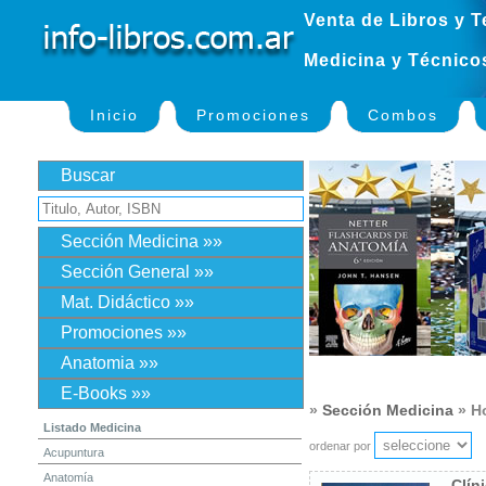
Venta de Libros y T
Medicina y Técnico
Inicio
Promociones
Combos
Buscar
Sección Medicina »»
Sección General »»
Mat. Didáctico »»
Promociones »»
Anatomia »»
E-Books »»
»
Sección Medicina
» H
Listado Medicina
ordenar por
Acupuntura
Anatomía
Clín