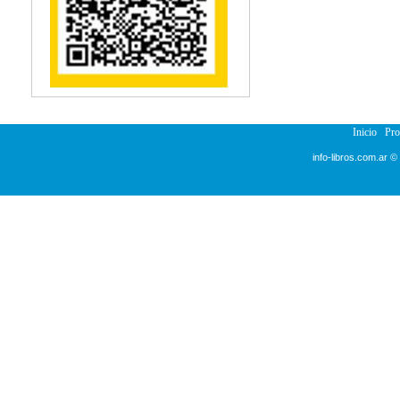
Reumatología
Salud Pública
Semiología
Terapia Ocupacional
Urología
Veterinaria
Inicio
Pr
info-libros.com.ar ©