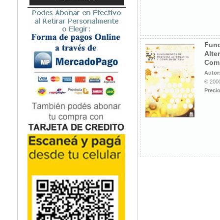
Microbiología
Nefrología
Neonatología / Pediatría
Neumología
Fund
Alte
Neuroanatomía / Neurociencia
Comp
Neurocirugía
Autor
Neurología
© 2000
Nutrición
Precio
Odontología
Oftalmología
Oncología / Cuidados Paliativos
Ortopedía / Traumatología
Osteopatía
Otorrinolaringología
Patología
Podología
Psicología
Psiquiatría
Química