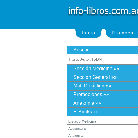
Inicio
Promocio
Buscar
Sección Medicina »»
Sección General »»
Mat. Didáctico »»
Promociones »»
Anatomia »»
E-Books »»
Listado Medicina
Acupuntura
Anatomía