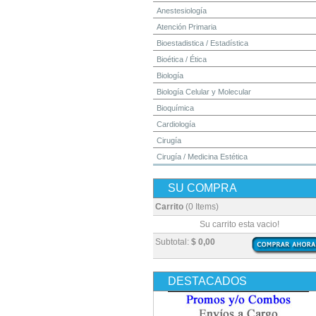
Anestesiología
Atención Primaria
Bioestadistica / Estadística
Bioética / Ética
Biología
Biología Celular y Molecular
Bioquímica
Cardiología
Cirugía
Cirugía / Medicina Estética
Cuidados Intensivos
SU COMPRA
Dermatología
Diagnóstico por Imagen / Radiología
Carrito
(0 Items)
Diccionarios
Su carrito esta vacio!
Embriología
Subtotal:
$ 0,00
Endocrinología
Enfermería
DESTACADOS
Epidemiología
Farmacia / Farmacología